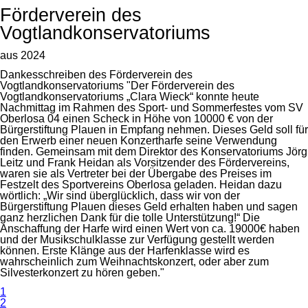
Förderverein des
Vogtlandkonservatoriums
aus 2024
Dankesschreiben des Förderverein des
Vogtlandkonservatoriums "Der Förderverein des
Vogtlandkonservatoriums „Clara Wieck“ konnte heute
Nachmittag im Rahmen des Sport- und Sommerfestes vom SV
Oberlosa 04 einen Scheck in Höhe von 10000 € von der
Bürgerstiftung Plauen in Empfang nehmen. Dieses Geld soll für
den Erwerb einer neuen Konzertharfe seine Verwendung
finden. Gemeinsam mit dem Direktor des Konservatoriums Jörg
Leitz und Frank Heidan als Vorsitzender des Fördervereins,
waren sie als Vertreter bei der Übergabe des Preises im
Festzelt des Sportvereins Oberlosa geladen. Heidan dazu
wörtlich: „Wir sind überglücklich, dass wir von der
Bürgerstiftung Plauen dieses Geld erhalten haben und sagen
ganz herzlichen Dank für die tolle Unterstützung!“ Die
Anschaffung der Harfe wird einen Wert von ca. 19000€ haben
und der Musikschulklasse zur Verfügung gestellt werden
können. Erste Klänge aus der Harfenklasse wird es
wahrscheinlich zum Weihnachtskonzert, oder aber zum
Silvesterkonzert zu hören geben."
1
2