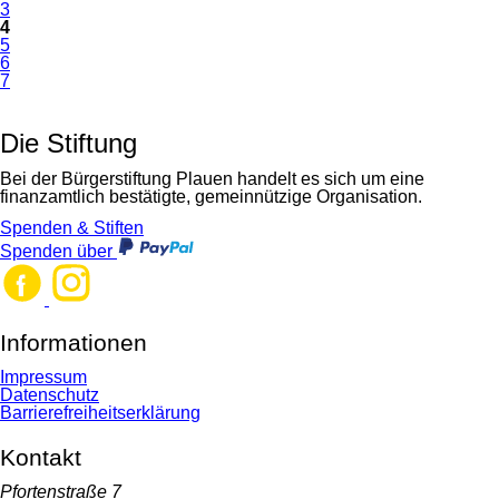
3
4
5
6
7
Die Stiftung
Bei der Bürgerstiftung Plauen handelt es sich um eine
finanzamtlich bestätigte, gemeinnützige Organisation.
Spenden & Stiften
Spenden über
Informationen
Navigation
Impressum
überspringen
Datenschutz
Barrierefreiheitserklärung
Kontakt
Pfortenstraße 7