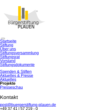
Navigation
Startseite
überspringen
Stiftung
Über uns
Stiftungsversammlung
Stiftungsrat
Vorstand
Stiftungsdokumente
Spenden & Stiften
Aktuelles & Presse
Aktuelles
Projekte
Presseschau
Kontakt
post@buergerstiftung-plauen.de
+49 37 41 | 57 219 - 0