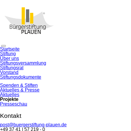
Navigation
Startseite
überspringen
Stiftung
Über uns
Stiftungsversammlung
Stiftungsrat
Vorstand
Stiftungsdokumente
Spenden & Stiften
Aktuelles & Presse
Aktuelles
Projekte
Presseschau
Kontakt
post@buergerstiftung-plauen.de
+49 37 41 | 57 219 - 0