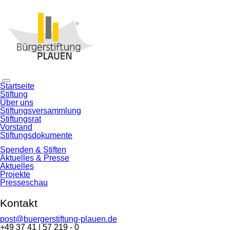
Navigation
Startseite
überspringen
Stiftung
Über uns
Stiftungsversammlung
Stiftungsrat
Vorstand
Stiftungsdokumente
Spenden & Stiften
Aktuelles & Presse
Aktuelles
Projekte
Presseschau
Kontakt
post@buergerstiftung-plauen.de
+49 37 41 | 57 219 - 0